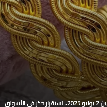
لأسواق