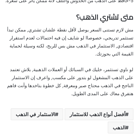
5-حافظ على الذهب من الخدوش والتلف لأنه ممكن يأثر على سعره.
متى تشتري الذهب؟
مش لازم تستنى السعر يوصل لأقل نقطة علشان تشتري, ممكن تبدأ
تستثمر تدريجي، خصوصاا لو شايف إن فيه احتمالات لعدم استقرار
اقتصادي, الاستثمار في الذهب مش بس للربح، لكنه وسيلة لحماية
القيمة التي بحوزتك.
لو ناوي تستثمر، خليك في السبائك أو العملات الذهبية, بلاش تعتمد
على الذهب المشغول لو بتدور على مكسب, واعرف إن الاستثمار
الناجح في الذهب محتاج صبر ومعرفة, كل خطوة بتاخدها وأنت فاهم
هتفرق معاك على المدى الطويل.
أفضل أنواع الذهب للاستثمار
الاستثمار في الذهب
الذهب