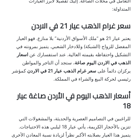
التعامل في محلات الصاغة. إليك تفصيلاً لأبرز العيارات
المتداولة:
سعر غرام الذهب عيار 21 في الاردن
يعتبر عيار 21 هو “ملك الأسواق الأردنية” بلا منازع. فهو العيار
المفضل للزواج (الشبكة) وللادخار الشعبي. يتميز بمرونته في
التشكيل واحتفاظه بقيمته العالية. عند استفسارك عن
اسعار
الذهب في الاردن اليوم صاغة
، ستجد أن التاجر والمواطن
يركزان دائماً على
سعر غرام الذهب عيار 21 في الاردن
كمؤشر
رئيسي لحركة البيع والشراء في المملكة.
أسعار الذهب اليوم في الأردن صاغة عيار
18
للراغبين في التصاميم العصرية والحديثة، والمشغولات التي
تتزين بالأحجار الكريمة، يأتي عيار 18 ليلبي هذه الاحتياجات.
يتميز هذا العيار بصلابته الأكبر نظراً لزيادة نسبة المعادن الأخرى