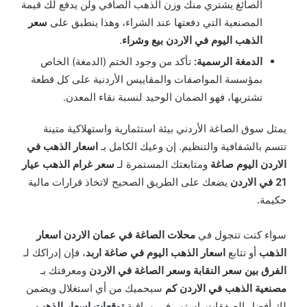
الصائغ يشتري منك وزن الذهب الصافي ولن يدفع لك قيمة
المصنعية التي دفعتها عند الشراء، وهذا ينطبق على
سعر
الذهب اليوم في الاردن بيع وشراء
.
الدمغة الرسمية:
تأكد من وجود الختم (الدمغة) الخاص
بمؤسسة المواصفات والمقاييس الأردنية على كل قطعة
تشتريها، فهو الضمان الوحيد لنسبة نقاء المعدن.
يمثل سوق الصاغة الأردني بيئة استثمارية واستهلاكية متينة
تتسم بالشفافية والتنظيم. إن وعيك الكامل بـ
اسعار الذهب في
الاردن اليوم صاغة
ومتابعتك المستمرة لـ
سعر غرام الذهب عيار
21 في الاردن
يضعك على الطريق الصحيح لاتخاذ قرارات مالية
حكيمة.
سواء كنت تتجول في
محلات الصاغة في عمان الاردن اسعار
الذهب
أو تتابع
اسعار الذهب اليوم في صاغة اربد
، فإن إدراكك لـ
الفرق بين سعر النقابة وسعر الصاغة في الاردن
ومعرفتك بـ
مصنعية الذهب في الاردن كم
سيحميك من أي استغلال ويضمن
لك أفضل الصفقات. استمر في مراقبة
توقعات اسعار الذهب