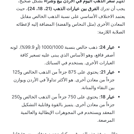
لفهم
سعر الذهب اليوم في الاردن بيع وشراء
بشكل صحيح،
يجب أن تدرك
الفرق بين عيارات الذهب (21، 18، 24)
، حيث
يعتمد الاختلاف الأساسي على نسبة الذهب الخالص مقابل
المعادن الأخرى (مثل النحاس والفضة) المضافة إليه لإعطائه
الصلابة اللازمة:
عيار 24:
ذهب خالص بنسبة 1000/1000 (أو 99.9%). لونه
أصفر فاقع، وهو الأساس الذي يبنى عليه تسعير كافة
العيارات الأخرى. يستخدم في السبائك.
عيار 21:
يحتوي على 875 جزءاً من الذهب الخالص و125
جزءاً من معادن أخرى. هو الأكثر تداولاً في الأردن ويوازن
بين النقاء والمتانة.
عيار 18:
يحتوي على 750 جزءاً من الذهب الخالص و250
جزءاً من معادن أخرى. يتميز بالقوة وقابلية التشكيل
المعقد ويستخدم في المجوهرات الإيطالية والعالمية
المرصعة.
من خلال معرفة هذه الفروق، يمكنك تحديد هدفك بوضوح؛ فإذا