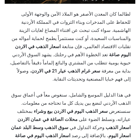
لطالما كان المعدن الأصفر هو الملاذ الآمن والوجهة الأولى
للحفاظ على المدخرات وبناء الثروات في المملكة الأردنية
الهاشمية. سواء كنت تبحث عن اقتناء المصاغ لغايات الزينة
والمناسبات السعيدة، أو كنت مستثمراً يطمح لحماية أمواله من
تقلبات الاقتصاد العالمي، فإن متابعة
اسعار الذهب في الاردن
اليوم صاغة
تعد الخطوة الأهم في رحلتك. يشهد السوق الأردني
حيوية يومية تتطلب من المشتري والبائع إلماماً دقيقاً بالتفاصيل،
بداية من معرفة
سعر غرام الذهب عيار 21 في الاردن
، وصولاً
إلى فهم خبايا المصنعية وتحديثات النقابة.
في هذا الدليل الموسع والشامل، سنغوص معاً في أعماق سوق
الذهب الأردني لنضع بين يديك كل ما تحتاجه من معلومات.
سنستعرض
سعر الذهب اليوم في الاردن بيع وشراء
بمختلف
عياراته، ونسلط الضوء على
محلات الصاغة في عمان الاردن
اسعار الذهب
وحركة التداول في
سوق الذهب وسط البلد عمان
اسعار اليوم
، بالإضافة إلى رصد
اسعار الذهب اليوم في صاغة