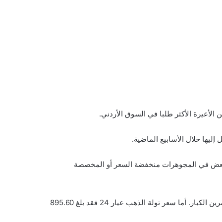
 سجل عيار 14 حوالي 44.83 دينار، وهو العيار الذي يفضله البعض في المجوهرات منخفضة السعر أو المخصصة
وفيما يتعلق بالوحدات الأكبر حجما، سجل كيلو الذهب عيار 24 اليوم 76,785 دينار أردني، وهو رقم مهم بالنسبة لتجار الجملة والمستثمرين الكبار. أما سعر تولة الذهب عيار 24 فقد بلغ 895.60