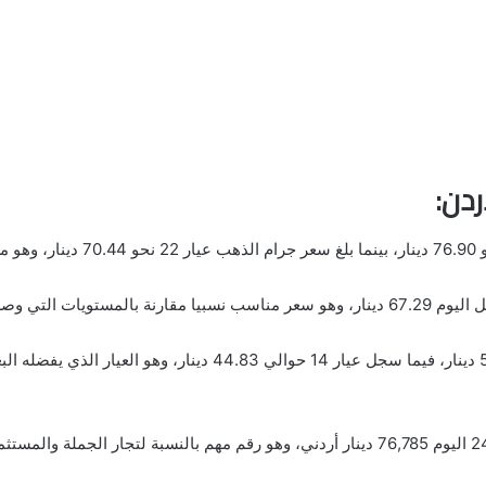
ردن:
ومن ناحية أخرى، وصل سعر جرام الذهب عيار 18 إلى 57.67 دينار، فيما